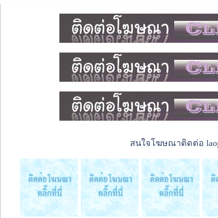
สนใจโฆษณาติดต่อ laope