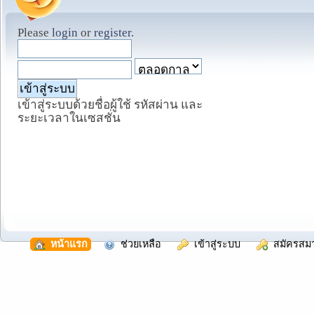
Please
login
or
register
.
เข้าสู่ระบบด้วยชื่อผู้ใช้ รหัสผ่าน และ
ระยะเวลาในเซสชั่น
  หน้าแรก
  ช่วยเหลือ
  เข้าสู่ระบบ
  สมัครสม