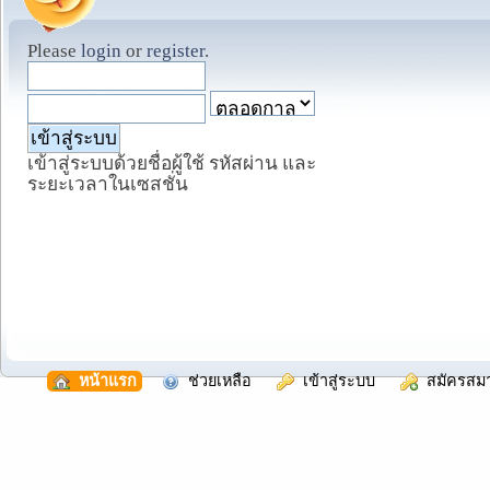
Please
login
or
register
.
เข้าสู่ระบบด้วยชื่อผู้ใช้ รหัสผ่าน และ
ระยะเวลาในเซสชั่น
  หน้าแรก
  ช่วยเหลือ
  เข้าสู่ระบบ
  สมัครสม