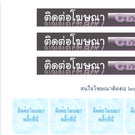
สนใจโฆษณาติดต่อ laope