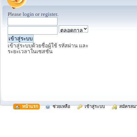
Please
login
or
register
.
เข้าสู่ระบบด้วยชื่อผู้ใช้ รหัสผ่าน และ
ระยะเวลาในเซสชั่น
  หน้าแรก
  ช่วยเหลือ
  เข้าสู่ระบบ
  สมัครสม