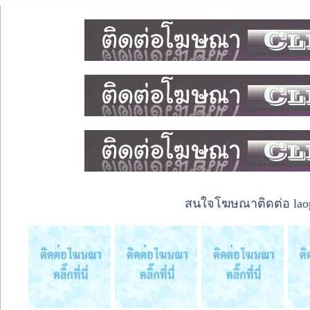
สนใจโฆษณาติดต่อ laope