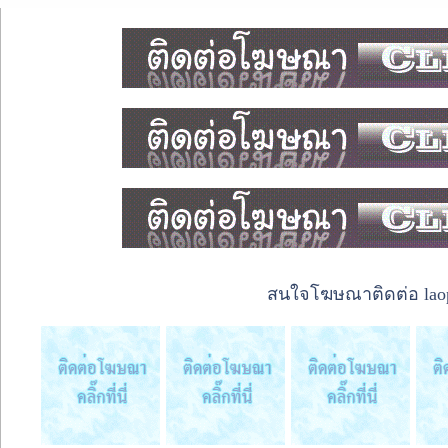
สนใจโฆษณาติดต่อ laope