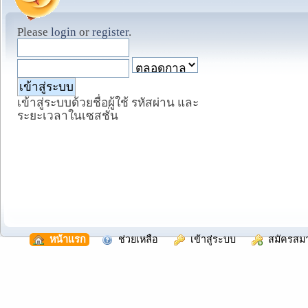
Please
login
or
register
.
เข้าสู่ระบบด้วยชื่อผู้ใช้ รหัสผ่าน และ
ระยะเวลาในเซสชั่น
  หน้าแรก
  ช่วยเหลือ
  เข้าสู่ระบบ
  สมัครสม