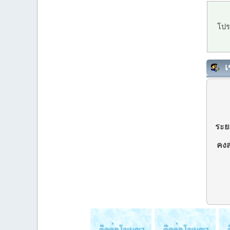
โปร
เ
ระยะ
คงส