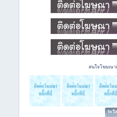
สนใจโฆษณาติด
ระวัง