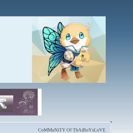
CoMMuNiTY Of ThAiBoYsLoVE