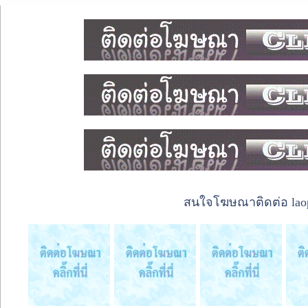
สนใจโฆษณาติดต่อ laope