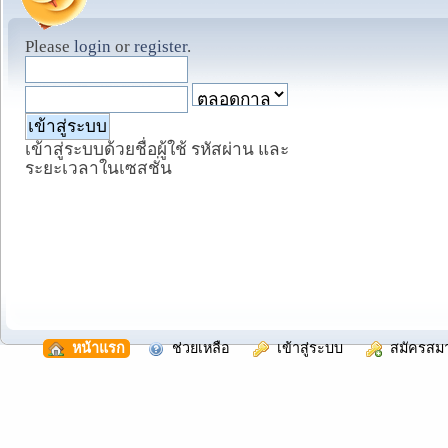
Please
login
or
register
.
เข้าสู่ระบบด้วยชื่อผู้ใช้ รหัสผ่าน และ
ระยะเวลาในเซสชั่น
  หน้าแรก
  ช่วยเหลือ
  เข้าสู่ระบบ
  สมัครสม