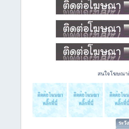
สนใจโฆษณาติด
ระวัง