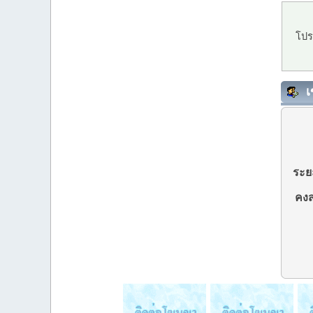
โปร
เ
ระยะ
คงส