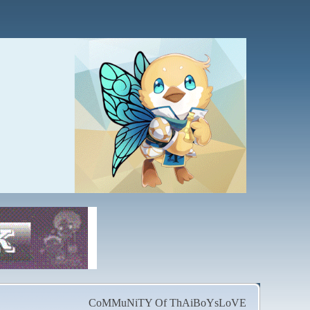
CoMMuNiTY Of ThAiBoYsLoVE