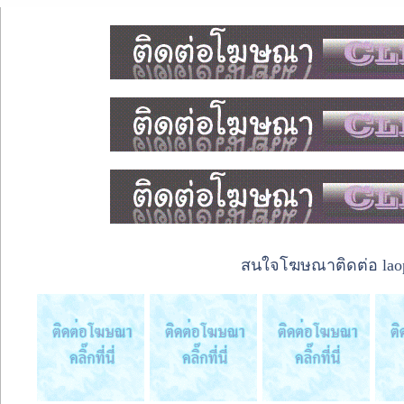
สนใจโฆษณาติดต่อ laope