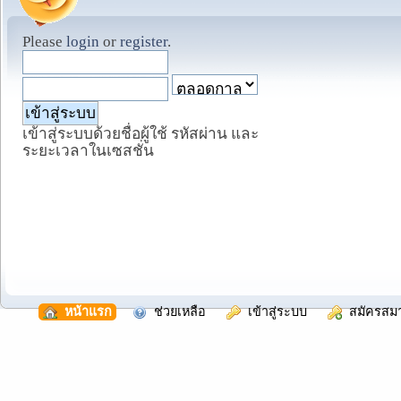
Please
login
or
register
.
เข้าสู่ระบบด้วยชื่อผู้ใช้ รหัสผ่าน และ
ระยะเวลาในเซสชั่น
  หน้าแรก
  ช่วยเหลือ
  เข้าสู่ระบบ
  สมัครสม