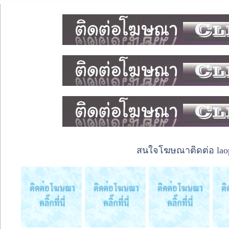
สนใจโฆษณาติดต่อ laope