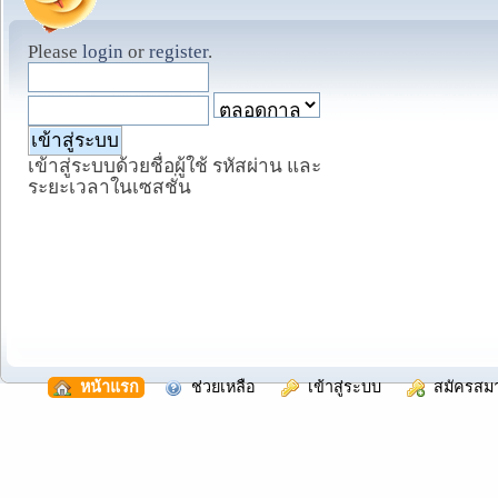
Please
login
or
register
.
เข้าสู่ระบบด้วยชื่อผู้ใช้ รหัสผ่าน และ
ระยะเวลาในเซสชั่น
  หน้าแรก
  ช่วยเหลือ
  เข้าสู่ระบบ
  สมัครสม