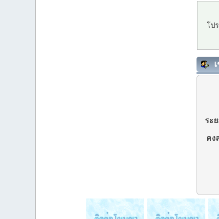
โปร
เ
ระยะ
คงส