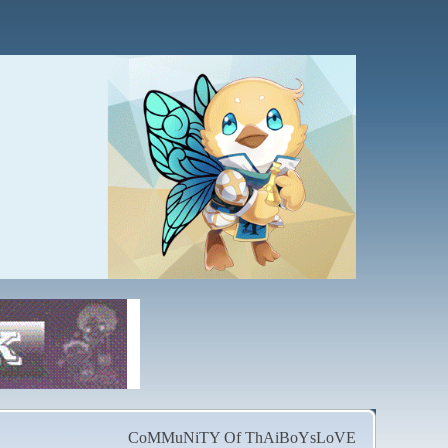
CoMMuNiTY Of ThAiBoYsLoVE