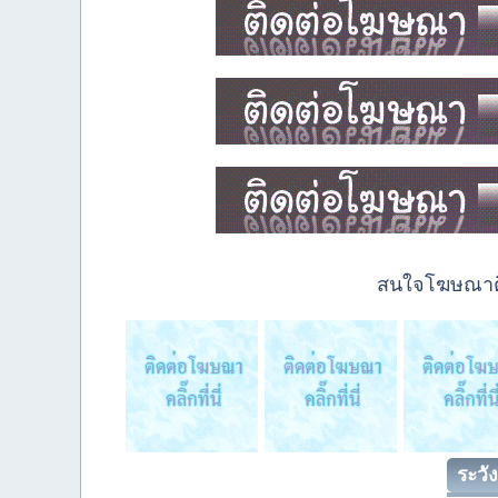
สนใจโฆษณาติด
ระวัง