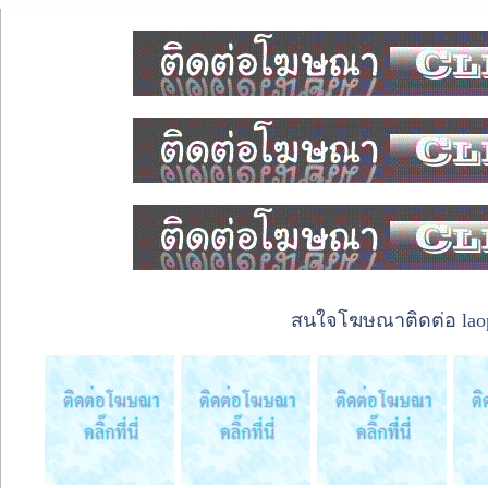
สนใจโฆษณาติดต่อ laope