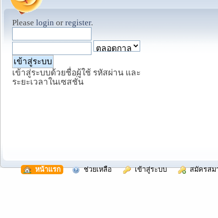
Please
login
or
register
.
เข้าสู่ระบบด้วยชื่อผู้ใช้ รหัสผ่าน และ
ระยะเวลาในเซสชั่น
  หน้าแรก
  ช่วยเหลือ
  เข้าสู่ระบบ
  สมัครสม