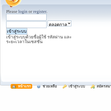
Please
login
or
register
.
เข้าสู่ระบบด้วยชื่อผู้ใช้ รหัสผ่าน และ
ระยะเวลาในเซสชั่น
  หน้าแรก
  ช่วยเหลือ
  เข้าสู่ระบบ
  สมัครสม