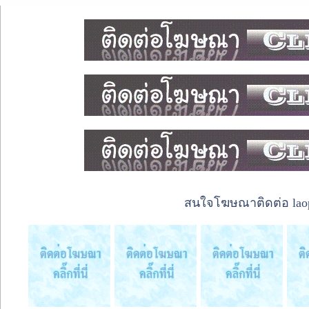
สนใจโฆษณาติดต่อ laope