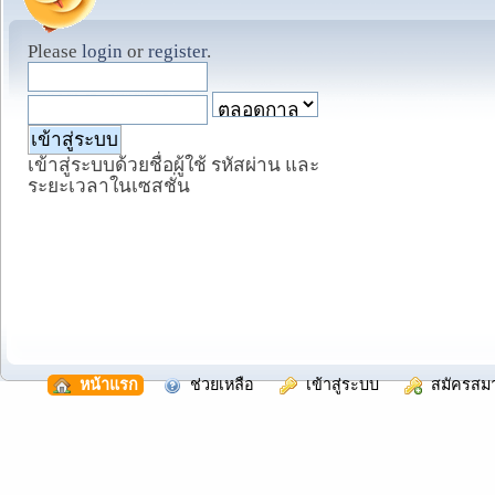
Please
login
or
register
.
เข้าสู่ระบบด้วยชื่อผู้ใช้ รหัสผ่าน และ
ระยะเวลาในเซสชั่น
  หน้าแรก
  ช่วยเหลือ
  เข้าสู่ระบบ
  สมัครสม