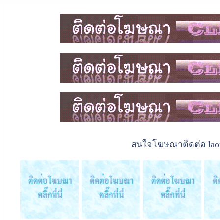
สนใจโฆษณาติดต่อ laope