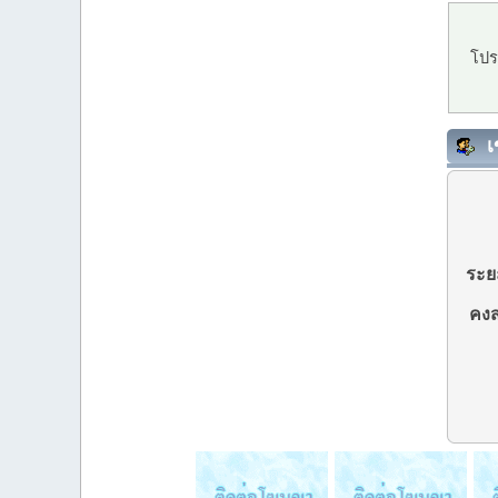
โปร
เ
ระยะ
คงส