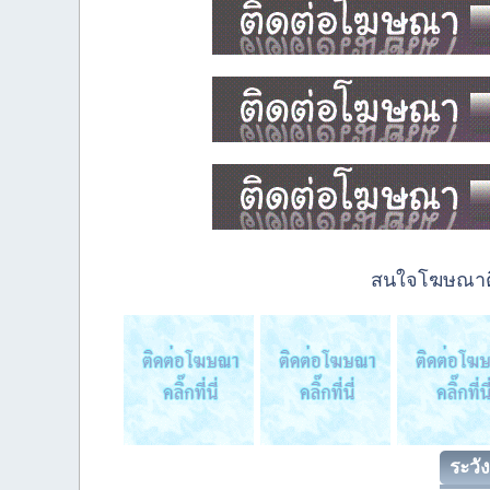
สนใจโฆษณาติด
ระวัง