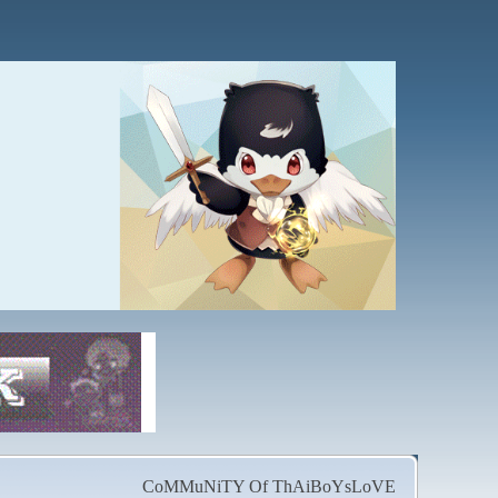
CoMMuNiTY Of ThAiBoYsLoVE