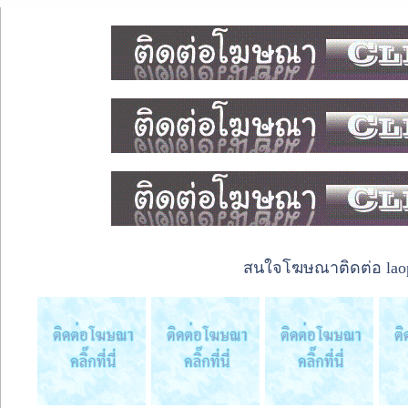
สนใจโฆษณาติดต่อ laope