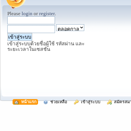
Please
login
or
register
.
เข้าสู่ระบบด้วยชื่อผู้ใช้ รหัสผ่าน และ
ระยะเวลาในเซสชั่น
  หน้าแรก
  ช่วยเหลือ
  เข้าสู่ระบบ
  สมัครสม