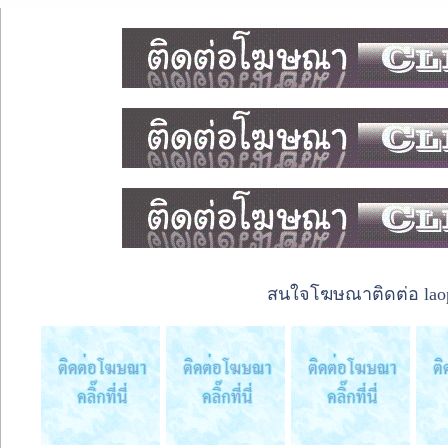
สนใจโฆษณาติดต่อ laope