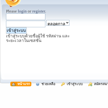
Please
login
or
register
.
เข้าสู่ระบบด้วยชื่อผู้ใช้ รหัสผ่าน และ
ระยะเวลาในเซสชั่น
  หน้าแรก
  ช่วยเหลือ
  เข้าสู่ระบบ
  สมัครสม