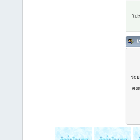
โปร
เ
ระยะ
คงส