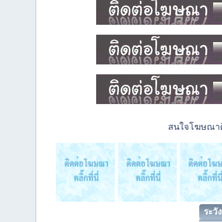
สนใจโฆษณาติด
ระวัง