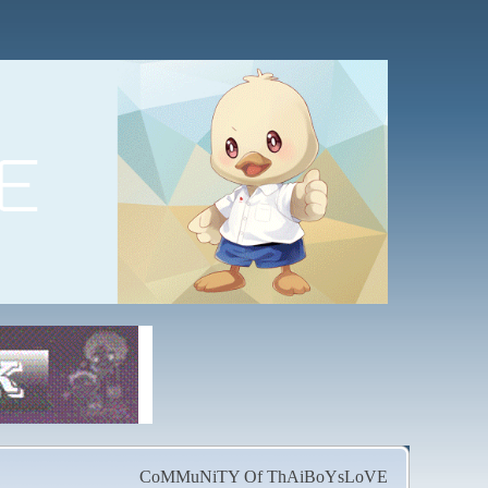
CoMMuNiTY Of ThAiBoYsLoVE