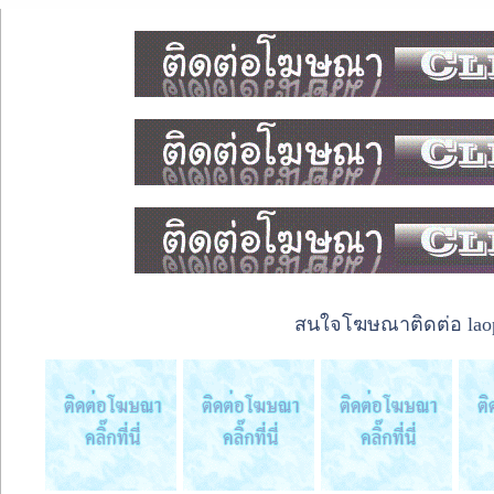
สนใจโฆษณาติดต่อ laope