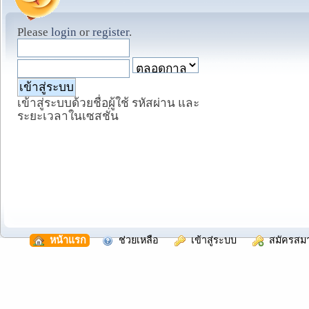
Please
login
or
register
.
เข้าสู่ระบบด้วยชื่อผู้ใช้ รหัสผ่าน และ
ระยะเวลาในเซสชั่น
  หน้าแรก
  ช่วยเหลือ
  เข้าสู่ระบบ
  สมัครสม