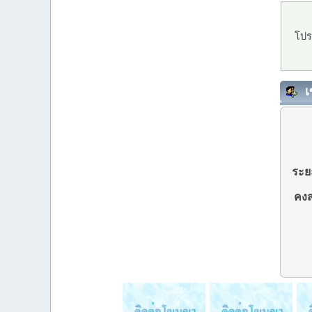
โปร
เ
ระยะ
คงส