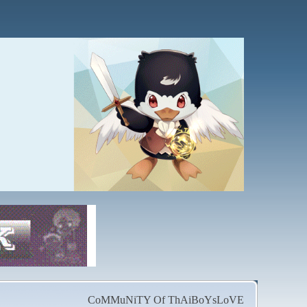
CoMMuNiTY Of ThAiBoYsLoVE