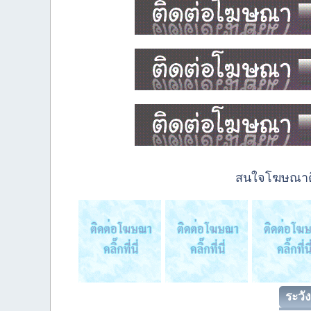
สนใจโฆษณาติด
ระวัง