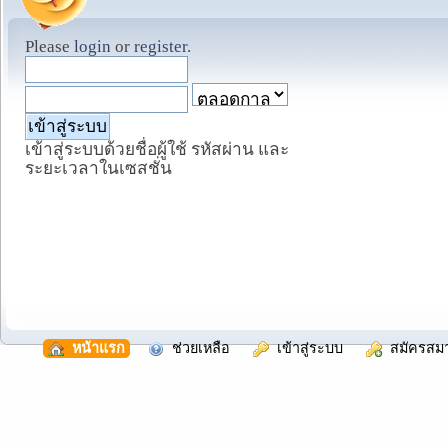
Please
login
or
register
.
เข้าสู่ระบบด้วยชื่อผู้ใช้ รหัสผ่าน และ
ระยะเวลาในเซสชั่น
  หน้าแรก
  ช่วยเหลือ
  เข้าสู่ระบบ
  สมัครสม