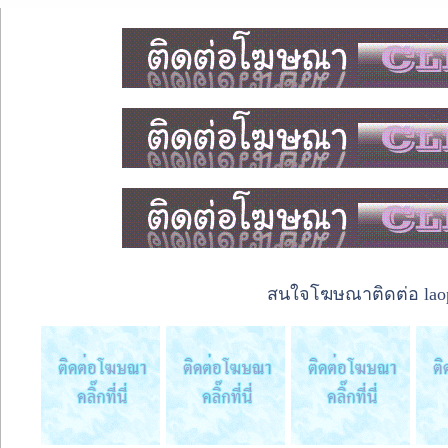
สนใจโฆษณาติดต่อ laope