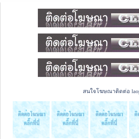
สนใจโฆษณาติดต่อ laope