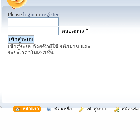
Please
login
or
register
.
เข้าสู่ระบบด้วยชื่อผู้ใช้ รหัสผ่าน และ
ระยะเวลาในเซสชั่น
  หน้าแรก
  ช่วยเหลือ
  เข้าสู่ระบบ
  สมัครสม