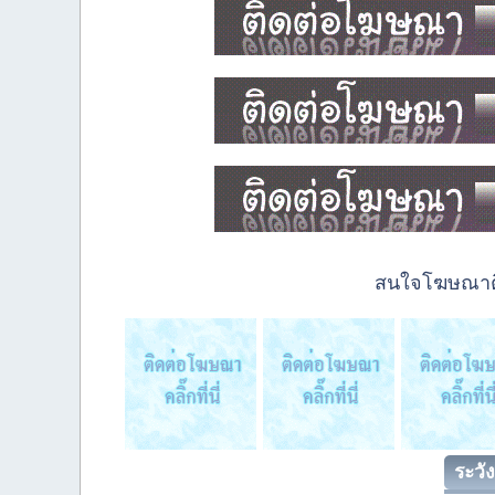
สนใจโฆษณาติด
ระวัง