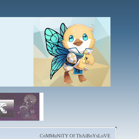
CoMMuNiTY Of ThAiBoYsLoVE