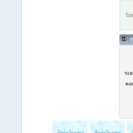
โปร
เ
ระยะ
คงส