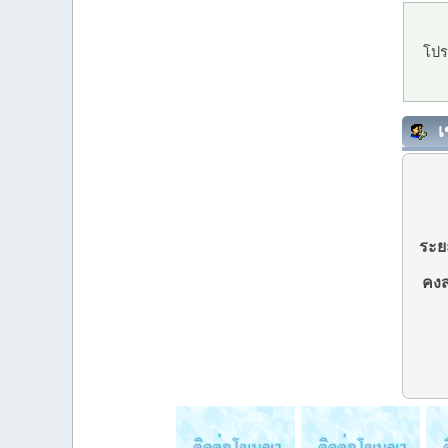
โปร
เ
ระยะ
คงส