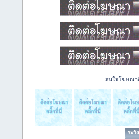
สนใจโฆษณาติด
ระวัง