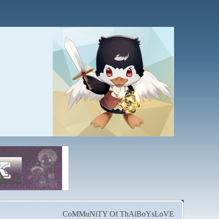
CoMMuNiTY Of ThAiBoYsLoVE