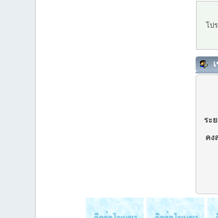
โปร
เ
ระยะ
คงส