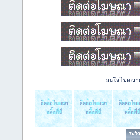
สนใจโฆษณาติด
ระวัง