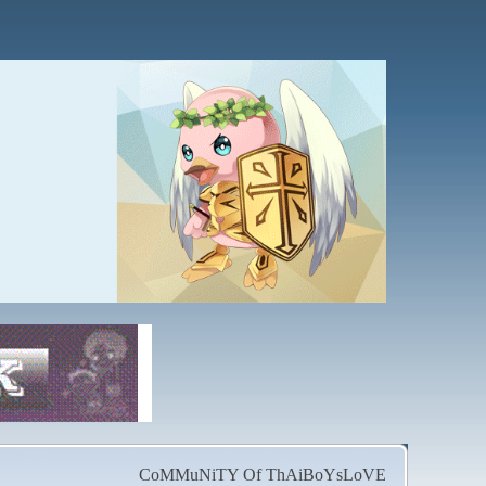
CoMMuNiTY Of ThAiBoYsLoVE