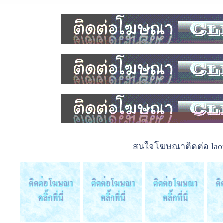
สนใจโฆษณาติดต่อ laope