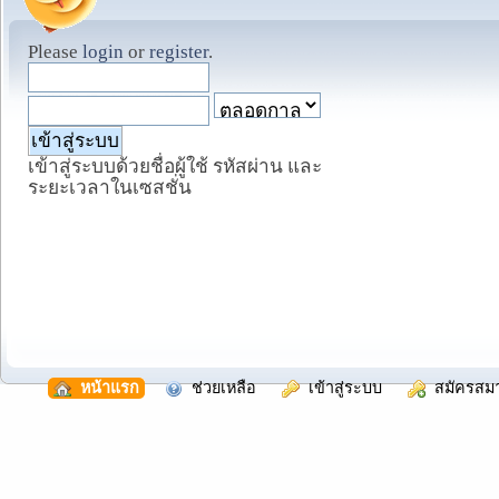
Please
login
or
register
.
เข้าสู่ระบบด้วยชื่อผู้ใช้ รหัสผ่าน และ
ระยะเวลาในเซสชั่น
  หน้าแรก
  ช่วยเหลือ
  เข้าสู่ระบบ
  สมัครสม