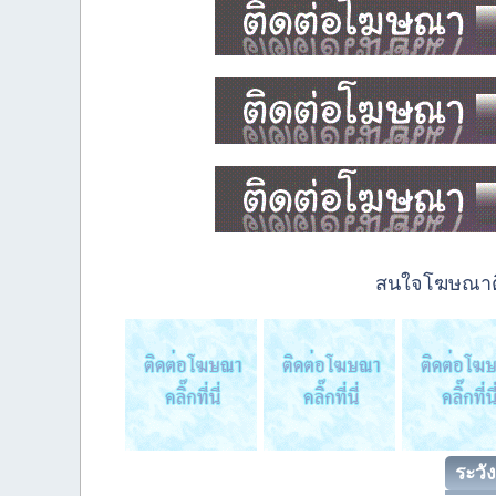
สนใจโฆษณาติด
ระวัง