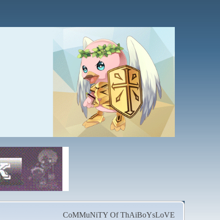
CoMMuNiTY Of ThAiBoYsLoVE