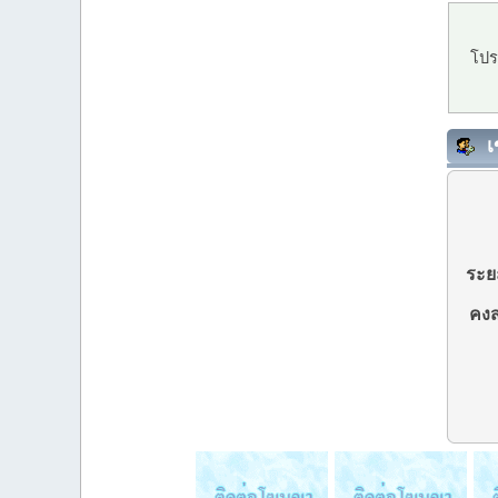
โปร
เ
ระยะ
คงส