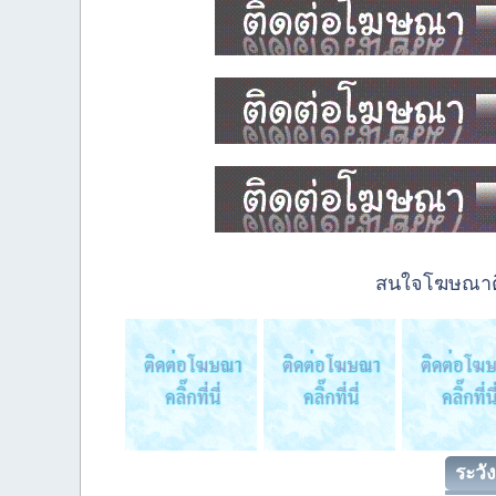
สนใจโฆษณาติด
ระวัง