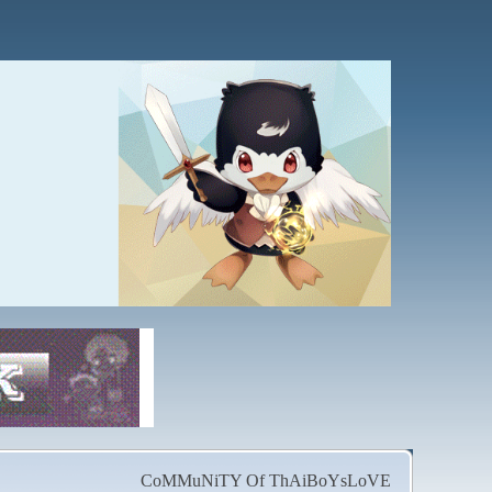
CoMMuNiTY Of ThAiBoYsLoVE