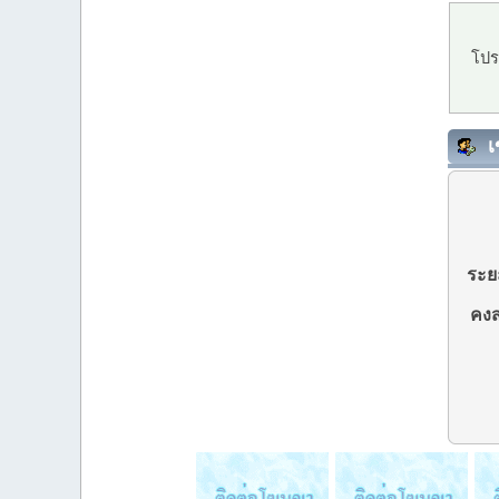
โปร
เ
ระยะ
คงส