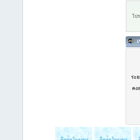
โปร
เ
ระยะ
คงส