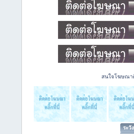
สนใจโฆษณาติด
ระวัง