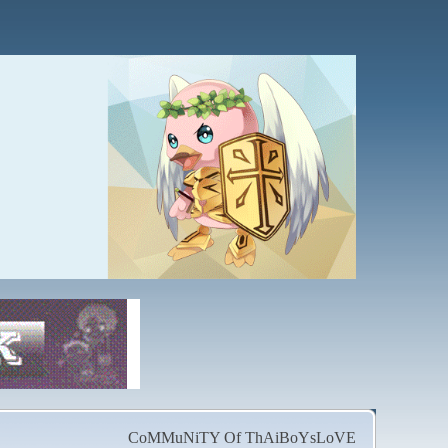
CoMMuNiTY Of ThAiBoYsLoVE