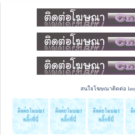
สนใจโฆษณาติดต่อ laope