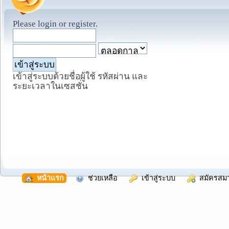
Please
login
or
register
.
เข้าสู่ระบบด้วยชื่อผู้ใช้ รหัสผ่าน และ
ระยะเวลาในเซสชั่น
  หน้าแรก
  ช่วยเหลือ
  เข้าสู่ระบบ
  สมัครสม