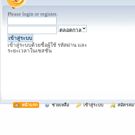
Please
login
or
register
.
เข้าสู่ระบบด้วยชื่อผู้ใช้ รหัสผ่าน และ
ระยะเวลาในเซสชั่น
  หน้าแรก
  ช่วยเหลือ
  เข้าสู่ระบบ
  สมัครสม