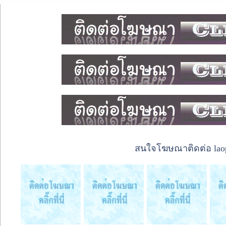
สนใจโฆษณาติดต่อ laope