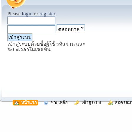
Please
login
or
register
.
เข้าสู่ระบบด้วยชื่อผู้ใช้ รหัสผ่าน และ
ระยะเวลาในเซสชั่น
  หน้าแรก
  ช่วยเหลือ
  เข้าสู่ระบบ
  สมัครสม