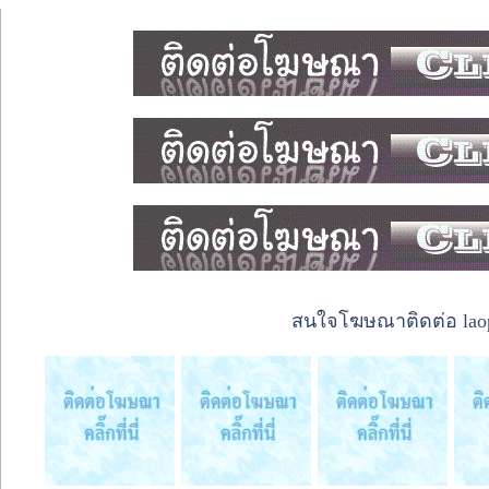
สนใจโฆษณาติดต่อ laope