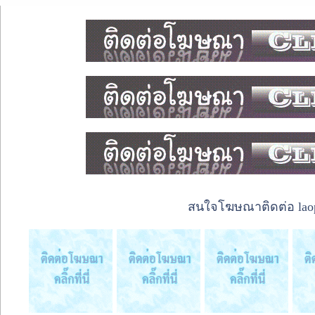
สนใจโฆษณาติดต่อ laope