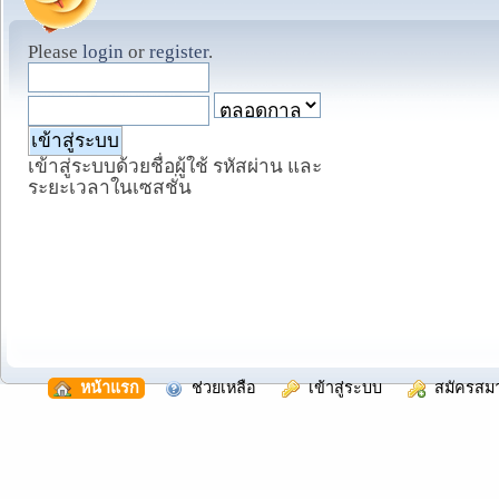
Please
login
or
register
.
เข้าสู่ระบบด้วยชื่อผู้ใช้ รหัสผ่าน และ
ระยะเวลาในเซสชั่น
  หน้าแรก
  ช่วยเหลือ
  เข้าสู่ระบบ
  สมัครสม