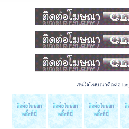
สนใจโฆษณาติดต่อ laope