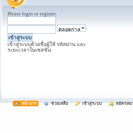
Please
login
or
register
.
เข้าสู่ระบบด้วยชื่อผู้ใช้ รหัสผ่าน และ
ระยะเวลาในเซสชั่น
  หน้าแรก
  ช่วยเหลือ
  เข้าสู่ระบบ
  สมัครสม