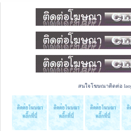
สนใจโฆษณาติดต่อ laope