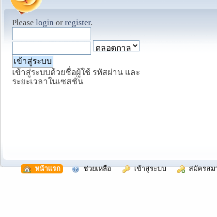
Please
login
or
register
.
เข้าสู่ระบบด้วยชื่อผู้ใช้ รหัสผ่าน และ
ระยะเวลาในเซสชั่น
  หน้าแรก
  ช่วยเหลือ
  เข้าสู่ระบบ
  สมัครสม