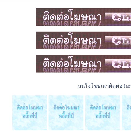
สนใจโฆษณาติดต่อ laope