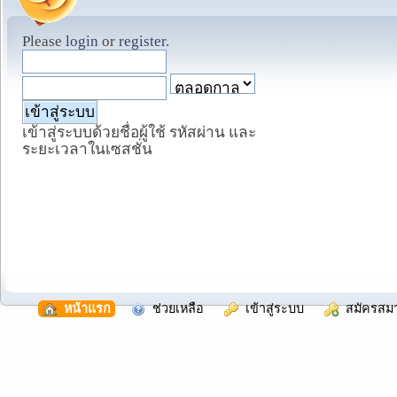
Please
login
or
register
.
เข้าสู่ระบบด้วยชื่อผู้ใช้ รหัสผ่าน และ
ระยะเวลาในเซสชั่น
  หน้าแรก
  ช่วยเหลือ
  เข้าสู่ระบบ
  สมัครสม