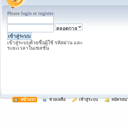
Please
login
or
register
.
เข้าสู่ระบบด้วยชื่อผู้ใช้ รหัสผ่าน และ
ระยะเวลาในเซสชั่น
  หน้าแรก
  ช่วยเหลือ
  เข้าสู่ระบบ
  สมัครสม