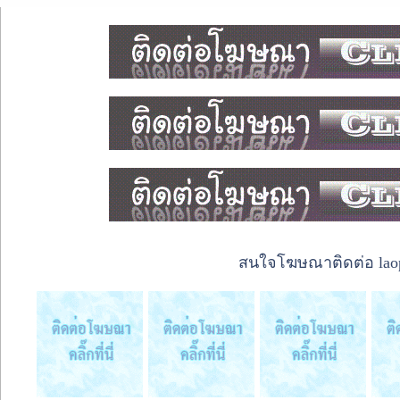
สนใจโฆษณาติดต่อ laope