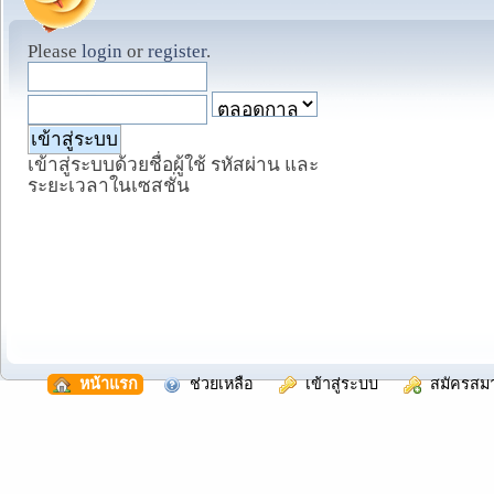
Please
login
or
register
.
เข้าสู่ระบบด้วยชื่อผู้ใช้ รหัสผ่าน และ
ระยะเวลาในเซสชั่น
  หน้าแรก
  ช่วยเหลือ
  เข้าสู่ระบบ
  สมัครสม