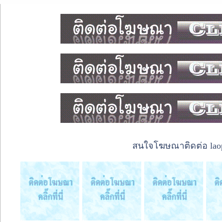
สนใจโฆษณาติดต่อ laope