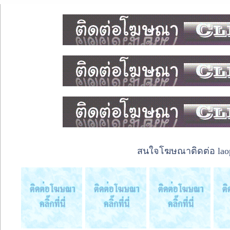
สนใจโฆษณาติดต่อ laope