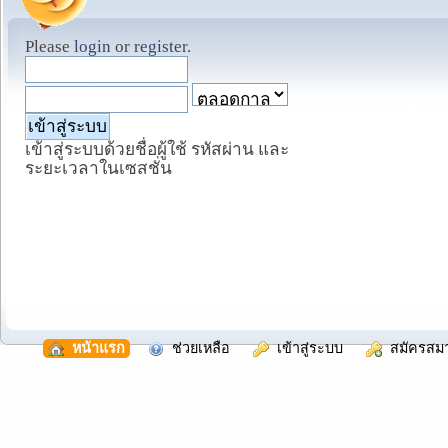
Please
login
or
register
.
เข้าสู่ระบบด้วยชื่อผู้ใช้ รหัสผ่าน และ
ระยะเวลาในเซสชั่น
  หน้าแรก
  ช่วยเหลือ
  เข้าสู่ระบบ
  สมัครสม