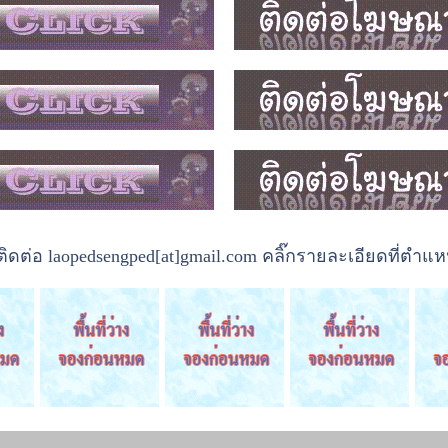
ต่อ laopedsengped[at]gmail.com คลิ๊กรายละเอียดที่ตำแหน