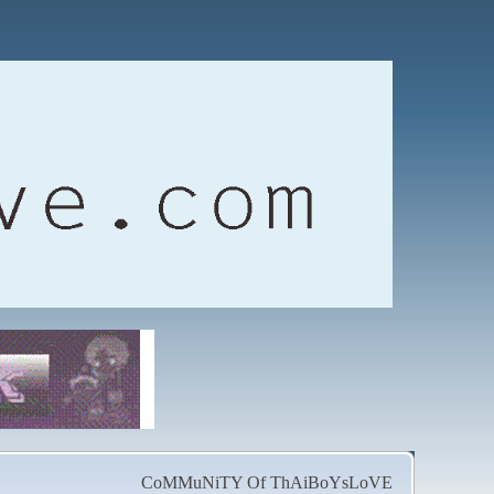
CoMMuNiTY Of ThAiBoYsLoVE