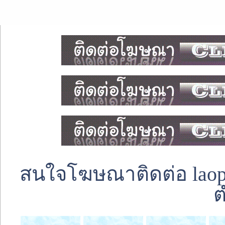
สนใจโฆษณาติดต่อ laoped
ต