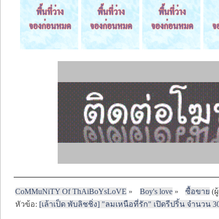
CoMMuNiTY Of ThAiBoYsLoVE
»
Boy's love
»
ซื้อขาย
(ผู
หัวข้อ:
[เล้าเป็ด พับลิชชิ่ง] "ลมเหนือที่รัก" เปิดรีปริ้น จำนวน