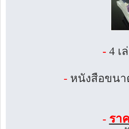
-
4 เล
-
หนังสือขนาด
ราค
-