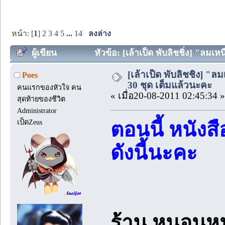
หน้า: [
1
]
2
3
4
5
...
14
ลงล่าง
ผู้เขียน
หัวข้อ: [เล้าเป็ด พับลิชชิ่ง] "ลมเห
[เล้าเป็ด พับลิชชิ่ง] "ลม
Poes
30 ชุด เต็มแล้วนะคะ
คนแรกของหัวใจ คน
« เมื่อ20-08-2011 02:45:34 »
สุดท้ายของชีวิต
Administrator
เป็ดZeus
ตอนนี้ หนังสื
ดังนี้นะคะ
ร้าน หนอนหน