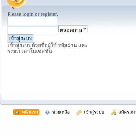
Please
login
or
register
.
เข้าสู่ระบบด้วยชื่อผู้ใช้ รหัสผ่าน และ
ระยะเวลาในเซสชั่น
  หน้าแรก
  ช่วยเหลือ
  เข้าสู่ระบบ
  สมัครสม