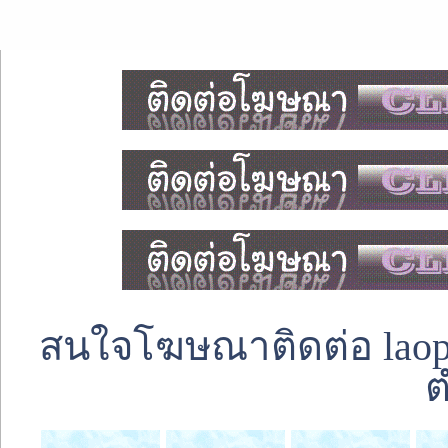
สนใจโฆษณาติดต่อ laoped
ต