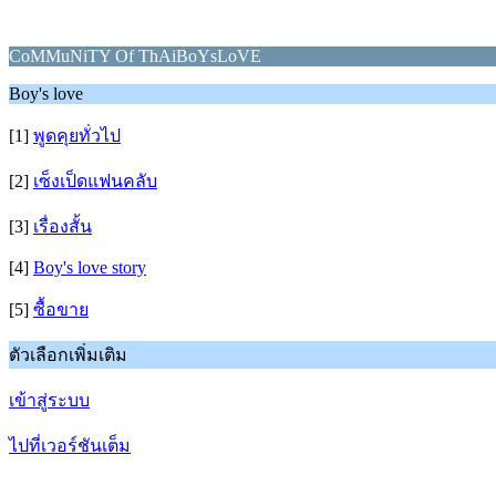
CoMMuNiTY Of ThAiBoYsLoVE
Boy's love
[1]
พูดคุยทั่วไป
[2]
เซ็งเป็ดแฟนคลับ
[3]
เรื่องสั้น
[4]
Boy's love story
[5]
ซื้อขาย
ตัวเลือกเพิ่มเติม
เข้าสู่ระบบ
ไปที่เวอร์ชันเต็ม