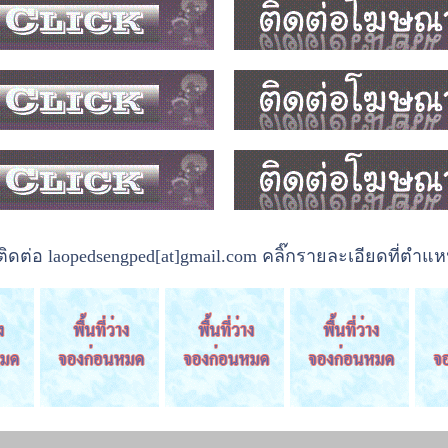
ต่อ laopedsengped[at]gmail.com คลิ๊กรายละเอียดที่ตำแหน