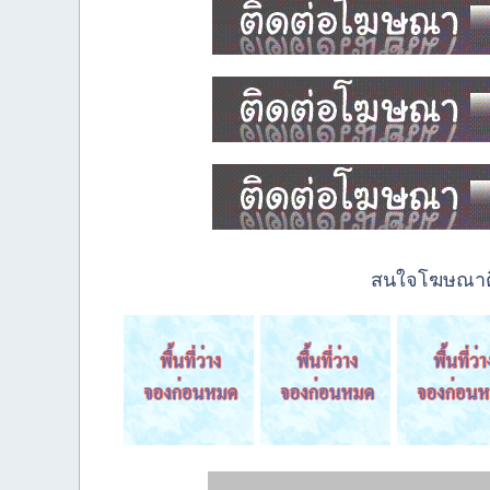
สนใจโฆษณาติด