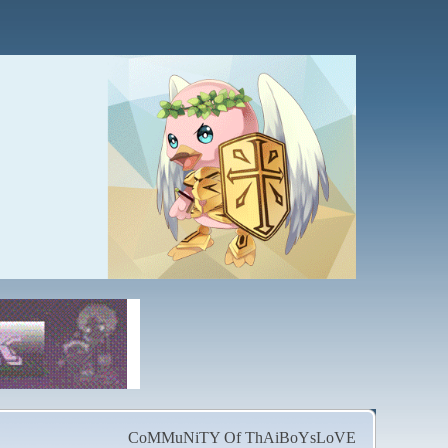
CoMMuNiTY Of ThAiBoYsLoVE